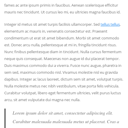
fames ac ante ipsum primis in faucibus. Aenean scelerisque efficitur
mauris nec tincidunt. Ut cursus leo mi, eu ultricies magna faucibus id.
Integer id metus sit amet turpis facilisis ullamcorper. Sed
tellus tellus
,
elementum ac mauris in, venenatis consectetur est. Praesent
condimentum ut erat sit amet bibendum. Morbi sit amet commodo
est. Donec arcu nulla, pellentesque at mi in, fringilla tincidunt risus.
Nunc finibus pellentesque diam in tincidunt. Nulla cursus fermentum
neque quis consequat. Maecenas non augue id dui placerat tempor.
Duis maximus commodo dui a viverra. Fusce nunc augue, pharetra in
sem sed, maximus commodo nisl. Vivamus molestie nisl eu gravida
dapibus. Integer ac lacus laoreet, dictum sem sit amet, volutpat turpis.
Nulla molestie metus nec nibh vestibulum, vitae porta felis vehicula.
Curabitur volutpat, libero eget fermentum ultricies, velit purus luctus
arcu, sit amet vulputate dui magna nec nulla.
Lorem ipsum dolor sit amet, consectetur adipiscing elit.
Curabitur malesuada malesuada metus ut placerat. Cras a