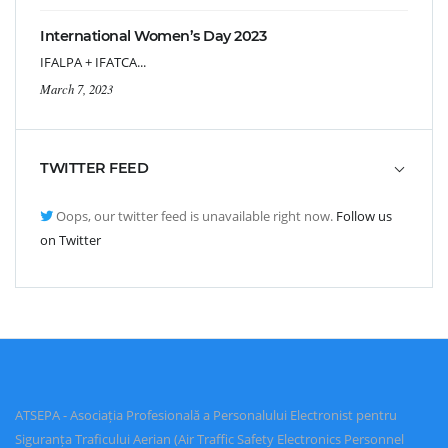
International Women’s Day 2023
IFALPA + IFATCA...
March 7, 2023
TWITTER FEED
Oops, our twitter feed is unavailable right now.
Follow us
on Twitter
ATSEPA - Asociația Profesională a Personalului Electronist pentru
Siguranța Traficului Aerian (Air Traffic Safety Electronics Personnel