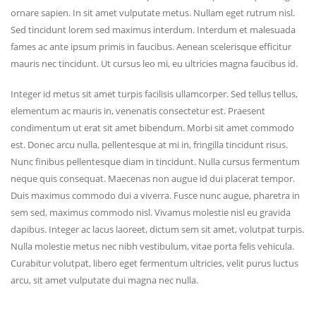
ornare sapien. In sit amet vulputate metus. Nullam eget rutrum nisl.
Sed tincidunt lorem sed maximus interdum. Interdum et malesuada
fames ac ante ipsum primis in faucibus. Aenean scelerisque efficitur
mauris nec tincidunt. Ut cursus leo mi, eu ultricies magna faucibus id.
Integer id metus sit amet turpis facilisis ullamcorper. Sed tellus tellus,
elementum ac mauris in, venenatis consectetur est. Praesent
condimentum ut erat sit amet bibendum. Morbi sit amet commodo
est. Donec arcu nulla, pellentesque at mi in, fringilla tincidunt risus.
Nunc finibus pellentesque diam in tincidunt. Nulla cursus fermentum
neque quis consequat. Maecenas non augue id dui placerat tempor.
Duis maximus commodo dui a viverra. Fusce nunc augue, pharetra in
sem sed, maximus commodo nisl. Vivamus molestie nisl eu gravida
dapibus. Integer ac lacus laoreet, dictum sem sit amet, volutpat turpis.
Nulla molestie metus nec nibh vestibulum, vitae porta felis vehicula.
Curabitur volutpat, libero eget fermentum ultricies, velit purus luctus
arcu, sit amet vulputate dui magna nec nulla.