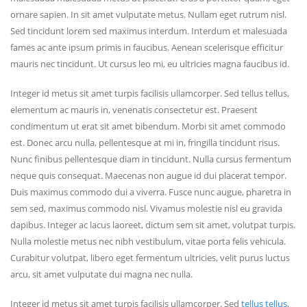
ornare sapien. In sit amet vulputate metus. Nullam eget rutrum nisl.
Sed tincidunt lorem sed maximus interdum. Interdum et malesuada
fames ac ante ipsum primis in faucibus. Aenean scelerisque efficitur
mauris nec tincidunt. Ut cursus leo mi, eu ultricies magna faucibus id.
Integer id metus sit amet turpis facilisis ullamcorper. Sed tellus tellus,
elementum ac mauris in, venenatis consectetur est. Praesent
condimentum ut erat sit amet bibendum. Morbi sit amet commodo
est. Donec arcu nulla, pellentesque at mi in, fringilla tincidunt risus.
Nunc finibus pellentesque diam in tincidunt. Nulla cursus fermentum
neque quis consequat. Maecenas non augue id dui placerat tempor.
Duis maximus commodo dui a viverra. Fusce nunc augue, pharetra in
sem sed, maximus commodo nisl. Vivamus molestie nisl eu gravida
dapibus. Integer ac lacus laoreet, dictum sem sit amet, volutpat turpis.
Nulla molestie metus nec nibh vestibulum, vitae porta felis vehicula.
Curabitur volutpat, libero eget fermentum ultricies, velit purus luctus
arcu, sit amet vulputate dui magna nec nulla.
Integer id metus sit amet turpis facilisis ullamcorper. Sed
tellus tellus
,