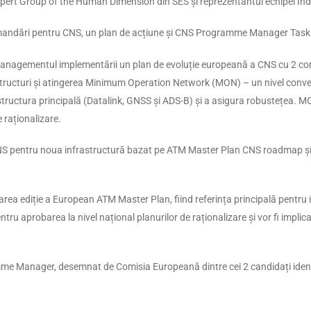
pert Group of the Human Dimension din SES și reprezentantul echipei In
comandări pentru CNS, un plan de acțiune și CNS Programme Manager Task
i managementul implementării un plan de evoluție europeană a CNS cu 2 
structuri și atingerea Minimum Operation Network (MON) – un nivel convenț
ructura principală (Datalink, GNSS și ADS-B) și a asigura robustețea. MON
raționalizare.
S pentru noua infrastructură bazat pe ATM Master Plan CNS roadmap și 
a ediție a European ATM Master Plan, fiind referința principală pentru ino
tru aprobarea la nivel național planurilor de raționalizare și vor fi impl
e Manager, desemnat de Comisia Europeană dintre cei 2 candidați identi