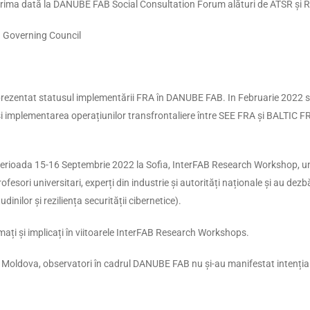
prima dată la DANUBE FAB Social Consultation Forum alături de ATSR și R
d Governing Council
 prezentat statusul implementării FRA în DANUBE FAB. In Februarie 2022 s
și implementarea operațiunilor transfrontaliere între SEE FRA și BALTIC
rioada 15-16 Septembrie 2022 la Sofia, InterFAB Research Workshop, unde
esori universitari, experți din industrie și autorități naționale și au dezbă
nilor și reziliența securității cibernetice).
ormați și implicați în viitoarele InterFAB Research Workshops.
oldova, observatori în cadrul DANUBE FAB nu și-au manifestat intenția d