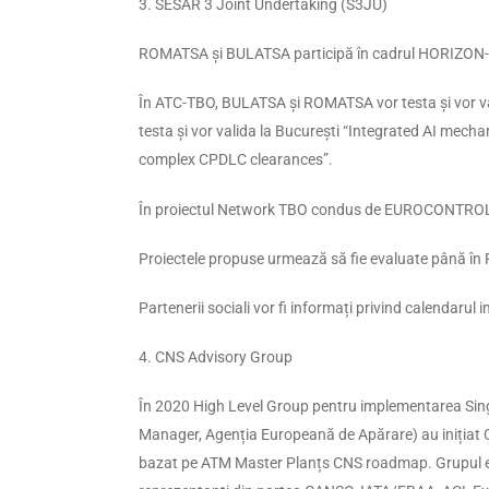
3. SESAR 3 Joint Undertaking (S3JU)
ROMATSA și BULATSA participă în cadrul HORIZON-S
În ATC-TBO, BULATSA și ROMATSA vor testa și vor val
testa și vor valida la București “Integrated AI m
complex CPDLC clearances”.
În proiectul Network TBO condus de EUROCONTROL,
Proiectele propuse urmează să fie evaluate până în F
Partenerii sociali vor fi informați privind calendarul
4. CNS Advisory Group
În 2020 High Level Group pentru implementarea S
Manager, Agenția Europeană de Apărare) au inițiat
bazat pe ATM Master Planțs CNS roadmap. Grupul era