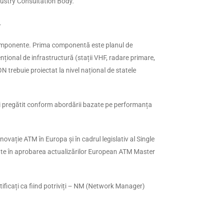
dustry Consultation Body.
.
componente. Prima componentă este planul de
ional de infrastructură (stații VHF, radare primare,
 trebuie proiectat la nivel național de statele
pregătit conform abordării bazate pe performanța
vație ATM în Europa și în cadrul legislativ al Single
icate în aprobarea actualizărilor European ATM Master
ficați ca fiind potriviți – NM (Network Manager)