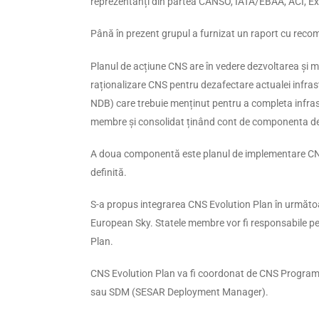
reprezentanți din partea CANSO, IATA/EBAA, ACI, Ex
Până în prezent grupul a furnizat un raport cu re
Planul de acțiune CNS are în vedere dezvoltarea ș
raționalizare CNS pentru dezafectare actualei infra
NDB) care trebuie menținut pentru a completa infrast
membre și consolidat ținând cont de componenta de 
A doua componentă este planul de implementare CN
definită.
S-a propus integrarea CNS Evolution Plan în următoare
European Sky. Statele membre vor fi responsabile pen
Plan.
CNS Evolution Plan va fi coordonat de CNS Programm
sau SDM (SESAR Deployment Manager).