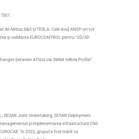
 TBO”.
zat de Airbus D&S și TESLA. Cele dou[ ANSP-uri vor
starea și validarea EUROCONTROL pentru “2D/3D
anges between ATSUs via SWIM Yellow Profile”.
L, SESAR Joint Undertaking, SESAR Deployment
 managementul și implementarea infrastructurii CNS
EUROCAE. În 2022, grupul a fost mărit cu