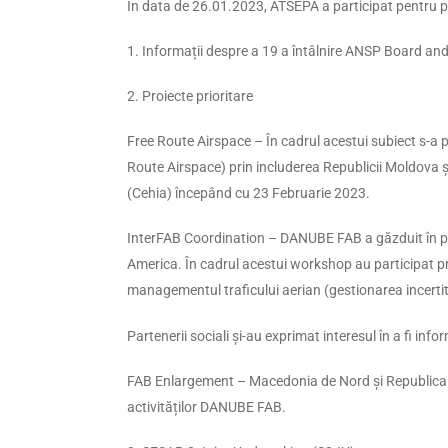
În data de 26.01.2023, ATSEPA a participat pentru 
1. Informații despre a 19 a întâlnire ANSP Board an
2. Proiecte prioritare
Free Route Airspace – În cadrul acestui subiect s-a
Route Airspace) prin includerea Republicii Moldova 
(Cehia) începând cu 23 Februarie 2023.
InterFAB Coordination – DANUBE FAB a găzduit în pe
America. În cadrul acestui workshop au participat prof
managementul traficului aerian (gestionarea incertitudi
Partenerii sociali și-au exprimat interesul în a fi inf
FAB Enlargement – Macedonia de Nord și Republica M
activităților DANUBE FAB.