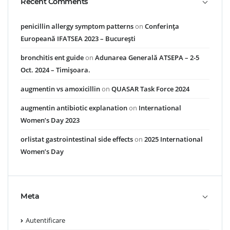
Recent Comments
penicillin allergy symptom patterns
on
Conferința
Europeană IFATSEA 2023 – București
bronchitis ent guide
on
Adunarea Generală ATSEPA – 2-5
Oct. 2024 – Timișoara.
augmentin vs amoxicillin
on
QUASAR Task Force 2024
augmentin antibiotic explanation
on
International
Women’s Day 2023
orlistat gastrointestinal side effects
on
2025 International
Women’s Day
Meta
Autentificare