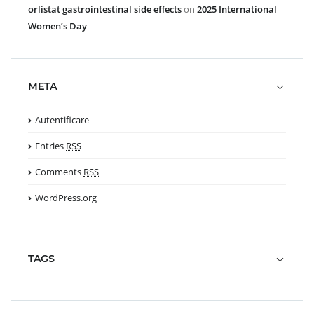
orlistat gastrointestinal side effects
on
2025 International
Women’s Day
META
Autentificare
Entries
RSS
Comments
RSS
WordPress.org
TAGS